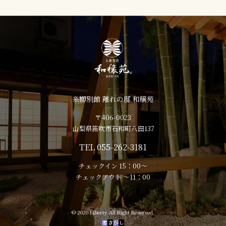
糸柳別館 離れの邸 和穣苑
〒406-0023
山梨県笛吹市石和町八田137
TEL 055-262-3181
チェックイン 15：00～
チェックアウト ～11：00
© 2020 Liberty All Right Reserved.